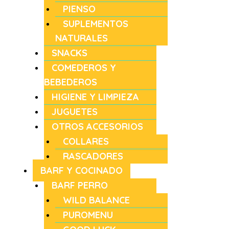
PIENSO
SUPLEMENTOS
NATURALES
SNACKS
COMEDEROS Y
BEBEDEROS
HIGIENE Y LIMPIEZA
JUGUETES
OTROS ACCESORIOS
COLLARES
RASCADORES
BARF Y COCINADO
BARF PERRO
WILD BALANCE
PUROMENU