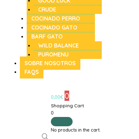
GOOD LUCK
CRUDE
COCINADO PERRO
COCINADO GATO
BARF GATO
WILD BALANCE
PUROMENU
SOBRE NOSOTROS
FAQS
0
0,00
€
Shopping Cart
0
No products in the cart.