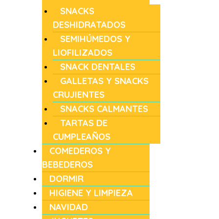
SNACKS
DESHIDRATADOS
SEMIHÚMEDOS Y
LIOFILIZADOS
SNACK DENTALES
GALLETAS Y SNACKS
CRUJIENTES
SNACKS CALMANTES
TARTAS DE
CUMPLEAÑOS
COMEDEROS Y
BEBEDEROS
DORMIR
HIGIENE Y LIMPIEZA
NAVIDAD