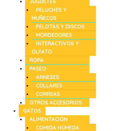
JUGUETES
PELUCHES Y
MUÑECOS
PELOTAS Y DISCOS
MORDEDORES
INTERACTIVOS Y
OLFATO
ROPA
PASEO
ARNESES
COLLARES
CORREAS
OTROS ACCESORIOS
GATOS
ALIMENTACIÓN
COMIDA HÚMEDA