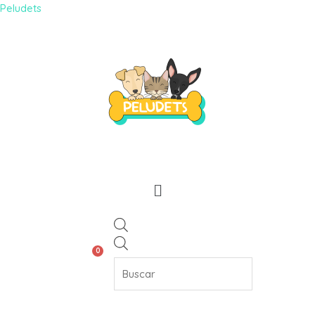
Peludets
0