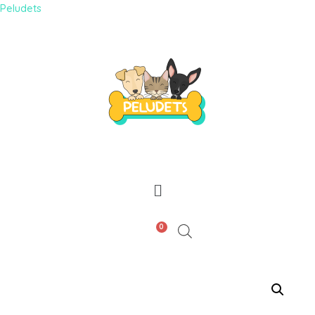
Peludets
0