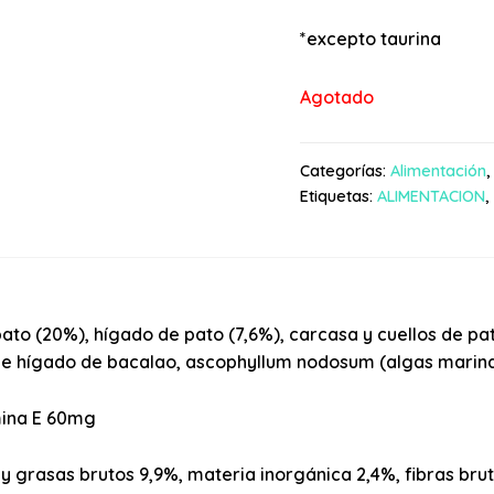
*excepto taurina
Agotado
Categorías:
Alimentación
Etiquetas:
ALIMENTACION
,
to (20%), hígado de pato (7,6%), carcasa y cuellos de pato
 de hígado de bacalao, ascophyllum nodosum (algas marin
mina E 60mg
 y grasas brutos 9,9%, materia inorgánica 2,4%, fibras bru