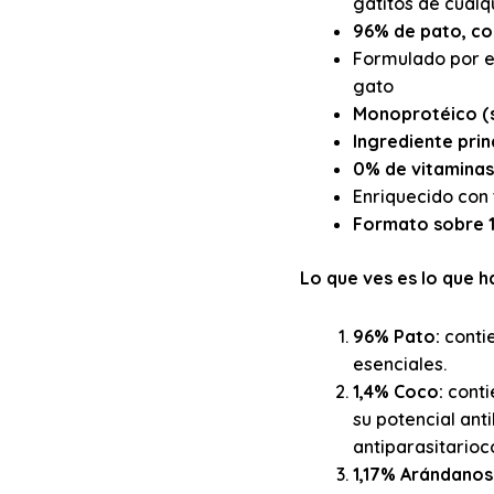
gatitos de cualq
96% de pato, co
Formulado por e
gato
Monoprotéico (s
Ingrediente pri
0% de vitaminas 
Enriquecido con 
Formato sobre 
Lo que ves es lo que h
96% Pato:
conti
esenciales.
1,4% Coco:
conti
su potencial ant
antiparasitarioc
1,17% Arándanos