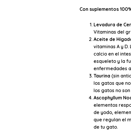
Con suplementos 100% 
Levadura de Ce
Vitaminas del gr
Aceite de Hígad
vitaminas A y D.
calcio en el inte
esqueleto y la f
enfermedades au
Taurina
(sin ant
los gatos que no
los gatos no son
Ascophyllum No
elementos respon
de yodo, element
que regulan el m
de tu gato.