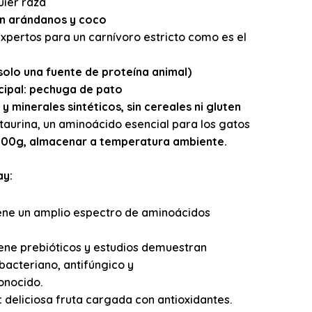
uier raza
n arándanos y coco
xpertos para un carnívoro estricto como es el
olo una fuente de proteína animal)
ncipal: pechuga de pato
y minerales sintéticos, sin cereales ni gluten
taurina, un aminoácido esencial para los gatos
100g, almacenar a temperatura ambiente.
ay:
ene un amplio espectro de aminoácidos
ene prebióticos y estudios demuestran
ibacteriano, antifúngico y
onocido.
:
deliciosa fruta cargada con antioxidantes.