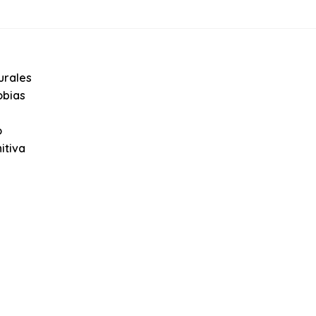
urales
obias
o
itiva