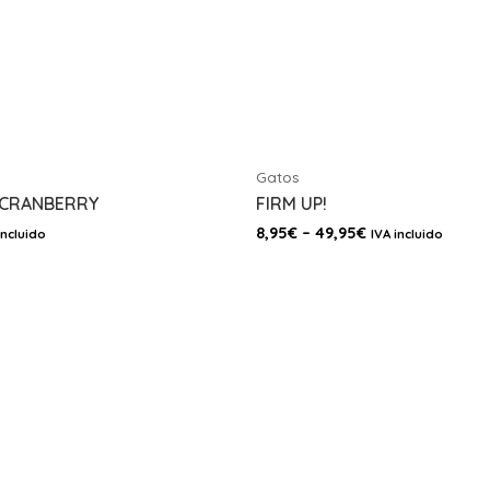
Gatos
! CRANBERRY
FIRM UP!
8,95
€
–
49,95
€
incluido
IVA incluido