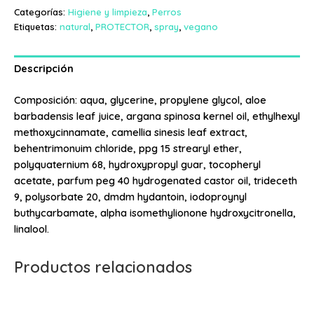
Categorías:
Higiene y limpieza
,
Perros
Etiquetas:
natural
,
PROTECTOR
,
spray
,
vegano
Descripción
Composición: aqua, glycerine, propylene glycol, aloe
barbadensis leaf juice, argana spinosa kernel oil, ethylhexyl
methoxycinnamate, camellia sinesis leaf extract,
behentrimonuim chloride, ppg 15 strearyl ether,
polyquaternium 68, hydroxypropyl guar, tocopheryl
acetate, parfum peg 40 hydrogenated castor oil, trideceth
9, polysorbate 20, dmdm hydantoin, iodoproynyl
buthycarbamate, alpha isomethylionone hydroxycitronella,
linalool.
Productos relacionados