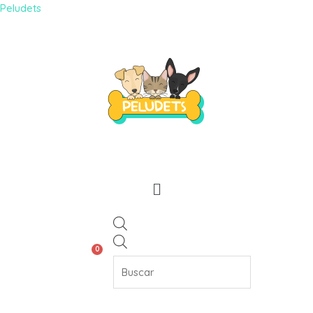
Peludets
0