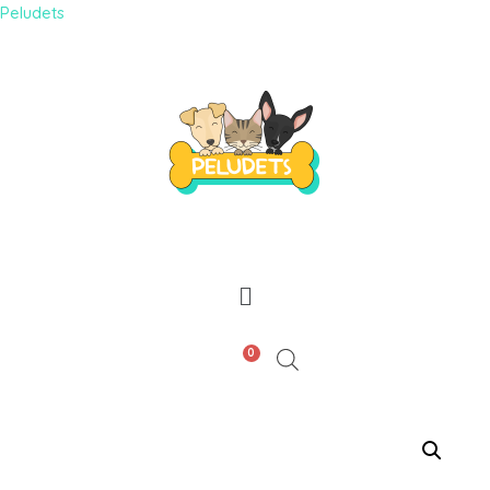
Peludets
0