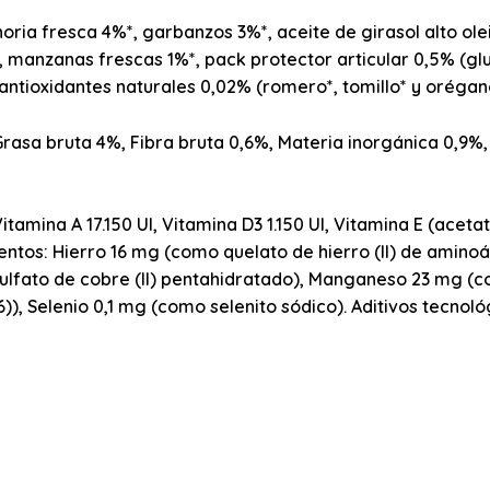
ria fresca 4%*, garbanzos 3%*, aceite de girasol alto olei
*, manzanas frescas 1%*, pack protector articular 0,5% (g
tioxidantes naturales 0,02% (romero*, tomillo* y orégano*
Grasa bruta 4%, Fibra bruta 0,6%, Materia inorgánica 0,9
itamina A 17.150 UI, Vitamina D3 1.150 UI, Vitamina E (acet
tos: Hierro 16 mg (como quelato de hierro (II) de aminoá
sulfato de cobre (II) pentahidratado), Manganeso 23 mg (
), Selenio 0,1 mg (como selenito sódico). Aditivos tecnol