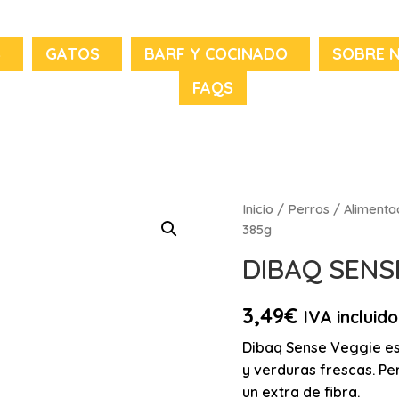
S
GATOS
BARF Y COCINADO
SOBRE 
FAQS
Inicio
/
Perros
/
Alimenta
385g
DIBAQ SENS
3,49
€
IVA incluido
Dibaq Sense Veggie es 
y verduras frescas. Pe
un extra de fibra.