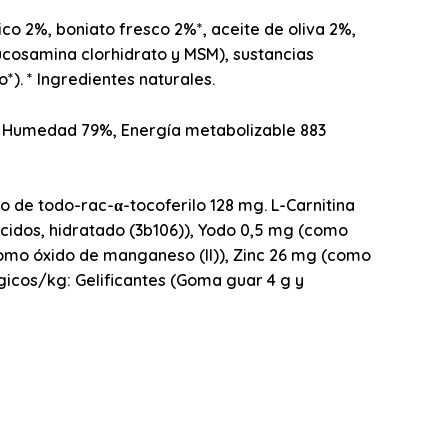
co 2%, boniato fresco 2%*, aceite de oliva 2%,
lucosamina clorhidrato y MSM), sustancias
). * Ingredientes naturales.
%, Humedad 79%, Energía metabolizable 883
ato de todo-rac-α-tocoferilo 128 mg. L-Carnitina
cidos, hidratado (3b106)), Yodo 0,5 mg (como
como óxido de manganeso (II)), Zinc 26 mg (como
ógicos/kg: Gelificantes (Goma guar 4 g y