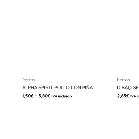
Perros
Perros
ALPHA SPIRIT POLLO CON PIÑA
DIBAQ S
1,50
€
–
3,80
€
2,65
€
IVA incluido
IVA i