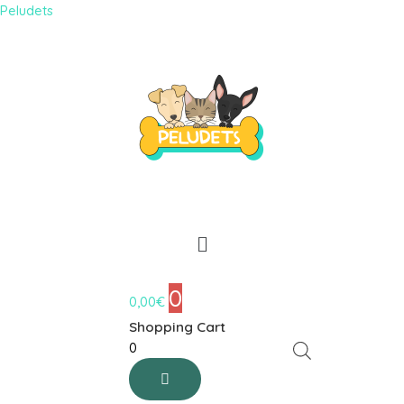
Peludets
0
0,00
€
Shopping Cart
0