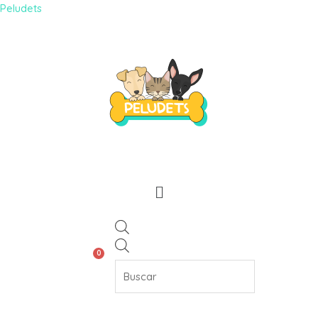
Peludets
0