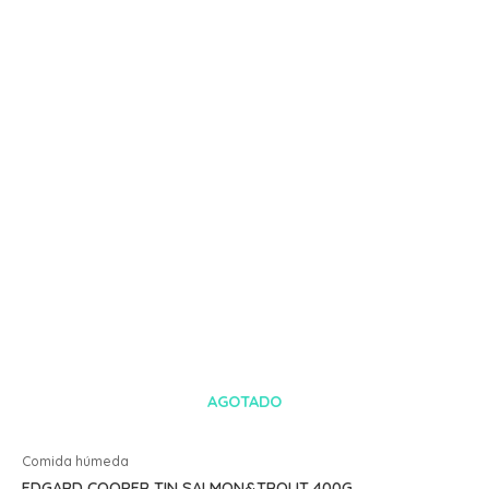
AGOTADO
Comida húmeda
EDGARD COOPER TIN SALMON&TROUT 400G